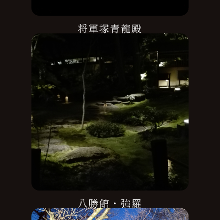
将軍塚青龍殿
八勝館・強羅