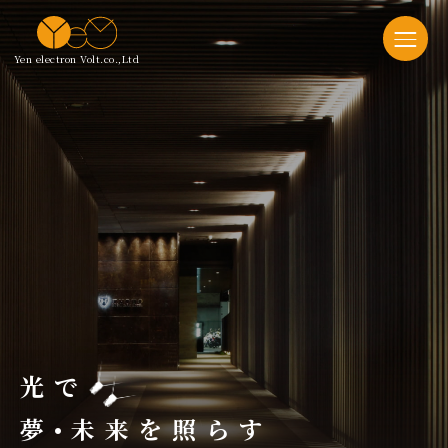
Yen electron Volt.co.,Ltd
光で
夢•未来を照らす